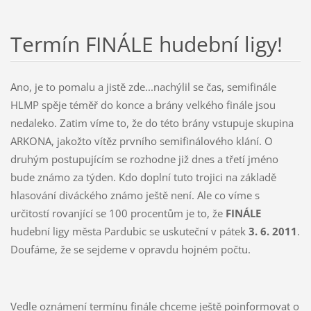
Termín FINÁLE hudební ligy!
Ano, je to pomalu a jistě zde...nachýlil se čas, semifinále
HLMP spěje téměř do konce a brány velkého finále jsou
nedaleko. Zatim víme to, že do této brány vstupuje skupina
ARKONA, jakožto vítěz prvního semifinálového klání. O
druhým postupujícím se rozhodne již dnes a třetí jméno
bude známo za týden. Kdo doplní tuto trojici na základě
hlasování diváckého známo ještě není. Ale co víme s
určitostí rovanjící se 100 procentům je to, že
FINÁLE
hudební ligy města Pardubic se uskuteční v pátek
3. 6. 2011
.
Doufáme, že se sejdeme v opravdu hojném počtu.
Vedle oznámení termínu finále chceme ještě poinformovat o