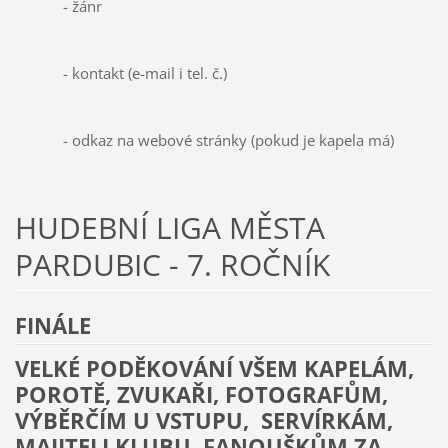
- žánr
- kontakt (e-mail i tel. č.)
- odkaz na webové stránky (pokud je kapela má)
HUDEBNÍ LIGA MĚSTA
PARDUBIC - 7. ROČNÍK
FINÁLE
VELKÉ PODĚKOVÁNÍ VŠEM KAPELÁM,
POROTĚ, ZVUKAŘI, FOTOGRAFŮM,
VÝBĚRČÍM U VSTUPU, SERVÍRKÁM,
MAJITELI KLUBU, FANOUŠKŮM ZA