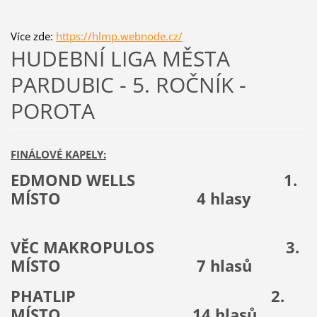
Více zde:
https://hlmp.webnode.cz/
HUDEBNÍ LIGA MĚSTA
PARDUBIC - 5. ROČNÍK -
POROTA
FINÁLOVÉ KAPELY:
EDMOND WELLS
1.
MÍSTO
4
hlasy
VĚC MAKROPULOS
3.
MÍSTO
7 hlasů
PHATLIP
2.
MÍSTO
14 hlasů