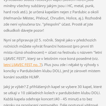
míněny všechny subžánry jakým jsou i HC, metal, punk,
hard rock atd.). Je určená kapelám nejen z Pardubic a okolí
(Heřmanův Městec, Přelouč, Chrudim, Holice, aj.). Rozhodně
zde není vyloučena tzv. "přespolní" účast. Prostě ať jste
odkudkoli dávejte pozor!
Nyní se připravuje již 5. ročník. Stejně jako v předchozích
ročnících můžete vyhrát finanční hotovost (pro první tři
místa různá ohodnocení) + účast na festivalu s názvem "letní
LIJAVEC FEST", který se v letošním roce koná posedmé (viz.
letní LIJAVEC FEST no. 7
). Plus jsou zde i nějaké ty výhody s
koncíky v Pardubickém klubu DOLI, jenž je zároveň místem
konání soutěže HLMP.
Jaký je výběr? Z přihlášených kapel se vybere 30 kapel, které
se utkají v 10 základních kolech v pardubickém klubu DOLI.
Každá kapela odehraje koncert (40 - 45 minut) a to bez
nároku na proplacení cestovného. Dále postupují vítězové