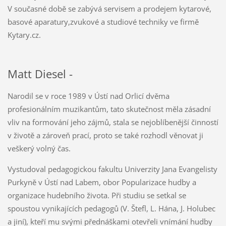
V současné době se zabývá servisem a prodejem kytarové,
basové aparatury,zvukové a studiové techniky ve firmě
Kytary.cz.
Matt Diesel -
Narodil se v roce 1989 v Ústí nad Orlicí dvěma
profesionálním muzikantům, tato skutečnost měla zásadní
vliv na formování jeho zájmů, stala se nejoblíbenější činností
v životě a zároveň prací, proto se také rozhodl věnovat ji
veškerý volný čas.
Vystudoval pedagogickou fakultu Univerzity Jana Evangelisty
Purkyně v Ústí nad Labem, obor Popularizace hudby a
organizace hudebního života. Při studiu se setkal se
spoustou vynikajících pedagogů (V. Štefl, L. Hána, J. Holubec
a jiní), kteří mu svými přednáškami otevřeli vnímání hudby