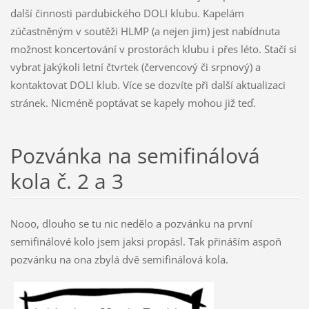
další činnosti pardubického DOLI klubu. Kapelám
zúčastněným v soutěži HLMP (a nejen jim) jest nabídnuta
možnost koncertování v prostorách klubu i přes léto. Stačí si
vybrat jakýkoli letní čtvrtek (červencový či srpnový) a
kontaktovat DOLI klub. Více se dozvíte při další aktualizaci
stránek. Nicméně poptávat se kapely mohou již teď.
Pozvánka na semifinálová
kola č. 2 a 3
Nooo, dlouho se tu nic nedělo a pozvánku na první
semifinálové kolo jsem jaksi propásl. Tak přináším aspoň
pozvánku na ona zbylá dvě semifinálová kola.