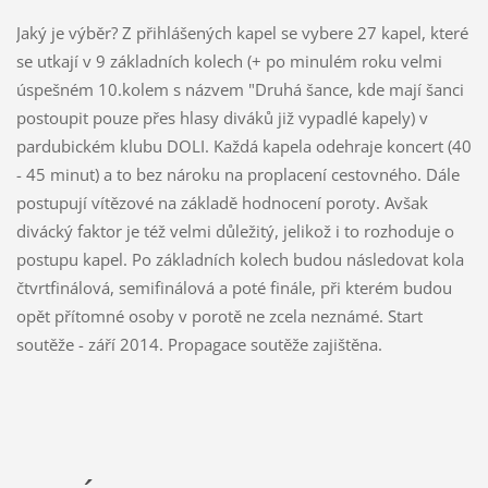
Jaký je výběr? Z přihlášených kapel se vybere 27 kapel, které
se utkají v 9 základních kolech (+ po minulém roku velmi
úspešném 10.kolem s názvem "Druhá šance, kde mají šanci
postoupit pouze přes hlasy diváků již vypadlé kapely) v
pardubickém klubu DOLI. Každá kapela odehraje koncert (40
- 45 minut) a to bez nároku na proplacení cestovného. Dále
postupují vítězové na základě hodnocení poroty. Avšak
divácký faktor je též velmi důležitý, jelikož i to rozhoduje o
postupu kapel. Po základních kolech budou následovat kola
čtvrtfinálová, semifinálová a poté finále, při kterém budou
opět přítomné osoby v porotě ne zcela neznámé. Start
soutěže - září 2014. Propagace soutěže zajištěna.