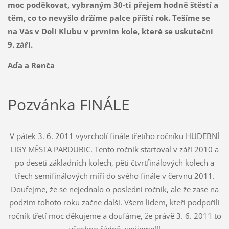
moc poděkovat, vybraným 30-ti přejem hodně štěstí a
těm, co to nevyšlo držíme palce příští rok. Tešíme se
na Vás v Doli Klubu v prvním kole, které se uskuteční
9. září.
Aďa a Renča
Pozvánka FINÁLE
V pátek 3. 6. 2011 vyvrcholí finále třetího ročníku HUDEBNÍ
LIGY MĚSTA PARDUBIC. Tento ročník startoval v září 2010 a
po deseti základních kolech, pěti čtvrtfinálových kolech a
třech semifinálových míří do svého finále v červnu 2011.
Doufejme, že se nejednalo o poslední ročník, ale že zase na
podzim tohoto roku začne další. Všem lidem, kteří podpořili
ročník třetí moc děkujeme a doufáme, že právě 3. 6. 2011 to