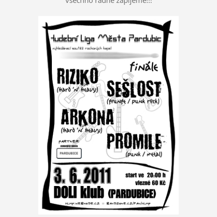
všechno řádně zapijeme!!!