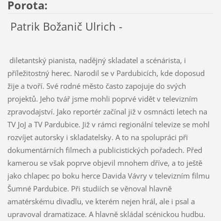
Porota:
Patrik Božanič Ulrich -
diletantský pianista, nadějný skladatel a scénárista, i
příležitostný herec. Narodil se v Pardubicích, kde doposud
žije a tvoří. Své rodné město často zapojuje do svých
projektů. Jeho tvář jsme mohli poprvé vidět v televizním
zpravodajství. Jako reportér začínal již v osmnácti letech na
TV JoJ a TV Pardubice. Již v rámci regionální televize se mohl
rozvíjet autorsky i skladatelsky. A to na spolupráci při
dokumentárních filmech a publicistických pořadech. Před
kamerou se však poprve objevil mnohem dříve, a to ještě
jako chlapec po boku herce Davida Vávry v televizním filmu
Šumné Pardubice. Při studiích se věnoval hlavně
amatérskému divadlu, ve kterém nejen hrál, ale i psal a
upravoval dramatizace. A hlavně skládal scénickou hudbu.