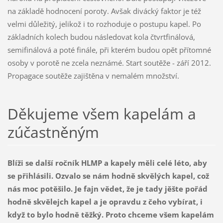
na základě hodnocení poroty. Avšak divácký faktor je též
velmi důležitý, jelikož i to rozhoduje o postupu kapel. Po
základních kolech budou následovat kola čtvrtfinálová,
semifinálová a poté finále, při kterém budou opět přítomné
osoby v porotě ne zcela neznámé. Start soutěže - září 2012.
Propagace soutěže zajištěna v nemalém množství.
Děkujeme všem kapelám a
zúčastněným
Blíži se další ročník HLMP a kapely měli celé léto, aby
se přihlásili. Ozvalo se nám hodně skvělých kapel, což
nás moc potěšilo. Je fajn vědet, že je tady jěšte pořád
hodně skvělejch kapel a je opravdu z čeho vybírat, i
když to bylo hodně těžký. Proto chceme všem kapelám