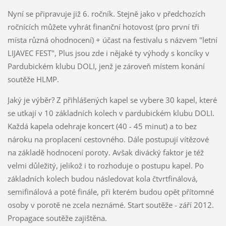
Nyní se připravuje již 6. ročník. Stejně jako v předchozích
ročnících můžete vyhrát finanční hotovost (pro první tři
místa různá ohodnocení) + účast na festivalu s názvem "letní
LIJAVEC FEST", Plus jsou zde i nějaké ty výhody s koncíky v
Pardubickém klubu DOLI, jenž je zároveň místem konání
soutěže HLMP.
Jaký je výběr? Z přihlášených kapel se vybere 30 kapel, které
se utkají v 10 základních kolech v pardubickém klubu DOLI.
Každá kapela odehraje koncert (40 - 45 minut) a to bez
nároku na proplacení cestovného. Dále postupují vítězové
na základě hodnocení poroty. Avšak divácký faktor je též
velmi důležitý, jelikož i to rozhoduje o postupu kapel. Po
základních kolech budou následovat kola čtvrtfinálová,
semifinálová a poté finále, při kterém budou opět přítomné
osoby v porotě ne zcela neznámé. Start soutěže - září 2012.
Propagace soutěže zajištěna.