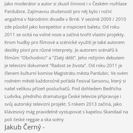
Jako moderátor a autor si zkusil činnost i v Českém rozhlase
Pardubice. Zajímavou zkušeností pro něj bylo i roční
angažmá v Národním divadle v Brně. V sezóně 2009 / 2010
zde působil jako korepetitor a inspicient baletu. Od roku
2011 se ocitá na volné noze a začíná tvořit vlastní projekty.
Krom hudby pro filmové a scénické využití je také autorem
desítky písní pro různé interprety. Je autorem scénářů k
filmům "Obchodníci" a "Zlatý déšť". Jeho režijním debutem
je televizní dokument "Radost ze života". Od roku 2011 je
členem kulturní komise Magistrátu města Pardubic. Ve svém
rodném městě každoročně pořádá Fesival šansonu, který si
našel velikou přízeň posluchačů. Pod dohledem Bedřicha
Ludvíka, předního dramaturga České televize připravuje i
svůj autorský televizní projekt. S rokem 2013 začíná, jako
klávesový mág pravidelně vystupovat s kapelou Skandaal na
poli české reggae a ska scény
Jakub Černý -