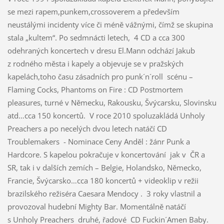
se mezi rapem,punkem,crossoverem a především
neustálými incidenty více či méně vážnými, čímž se skupina
stala „kultem“. Po sedmnácti letech, 4 CD a cca 300
odehraných koncertech v dresu El.Mann odchází Jakub
z rodného města i kapely a objevuje se v pražských
kapelách,toho času zásadních pro punk´n´roll scénu –
Flaming Cocks, Phantoms on Fire : CD Postmortem
pleasures, turné v Německu, Rakousku, Švýcarsku, Slovinsku
atd…cca 150 koncertů. V roce 2010 spoluzakládá Unholy
Preachers a po necelých dvou letech natáčí CD
Troublemakers - Nominace Ceny Anděl : žánr Punk a
Hardcore. S kapelou pokračuje v koncertování jak v ČR a
SR, tak i v dalších zemích – Belgie, Holandsko, Německo,
Francie, Švýcarsko…cca 180 koncertů + videoklip v režii
brazilského režiséra Caesara Mendocy . 3 roky vlastnil a
provozoval hudební Mighty Bar. Momentálně natáčí
s Unholy Preachers druhé, řadové CD Fuckin´Amen Baby.