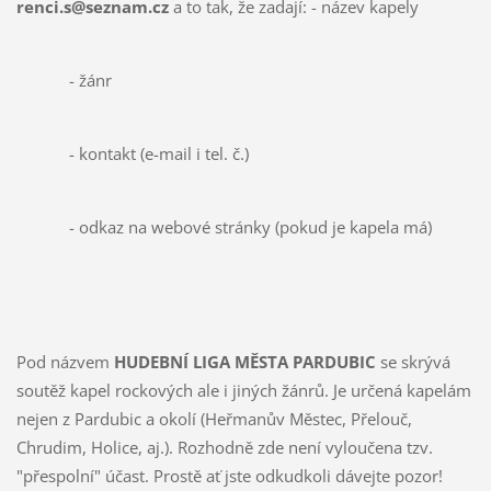
renci.s@seznam.cz
a to tak, že zadají: - název kapely
- žánr
- kontakt (e-mail i tel. č.)
- odkaz na webové stránky (pokud je kapela má)
Pod názvem
HUDEBNÍ LIGA MĚSTA PARDUBIC
se skrývá
soutěž kapel rockových ale i jiných žánrů. Je určená kapelám
nejen z Pardubic a okolí (Heřmanův Městec, Přelouč,
Chrudim, Holice, aj.). Rozhodně zde není vyloučena tzv.
"přespolní" účast. Prostě ať jste odkudkoli dávejte pozor!