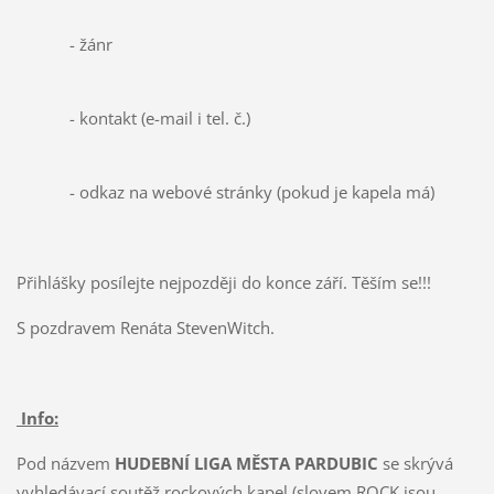
- žánr
- kontakt (e-mail i tel. č.)
- odkaz na webové stránky (pokud je kapela má)
Přihlášky posílejte nejpozději do konce září. Těším se!!!
S pozdravem Renáta StevenWitch.
Info:
Pod názvem
HUDEBNÍ LIGA MĚSTA PARDUBIC
se skrývá
vyhledávací soutěž rockových kapel (slovem ROCK jsou