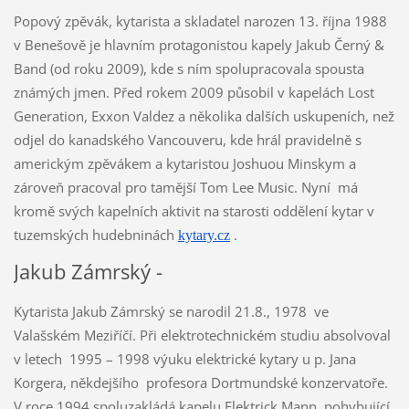
Popový zpěvák, kytarista a skladatel narozen 13. října 1988
v Benešově je hlavním protagonistou kapely Jakub Černý &
Band (od roku 2009), kde s ním spolupracovala spousta
známých jmen. Před rokem 2009 působil v kapelách Lost
Generation, Exxon Valdez a několika dalších uskupeních, než
odjel do kanadského Vancouveru, kde hrál pravidelně s
americkým zpěvákem a kytaristou Joshuou Minskym a
zároveň pracoval pro tamější Tom Lee Music. Nyní má
kromě svých kapelních aktivit na starosti oddělení kytar v
tuzemských hudebninách
.
kytary.cz
Jakub Zámrský -
Kytarista Jakub Zámrský se narodil 21.8., 1978 ve
Valašském Meziříčí. Při elektrotechnickém studiu absolvoval
v letech 1995 – 1998 výuku elektrické kytary u p. Jana
Korgera, někdejšího profesora Dortmundské konzervatoře.
V roce 1994 spoluzakládá kapelu Elektrick Mann, pohybující